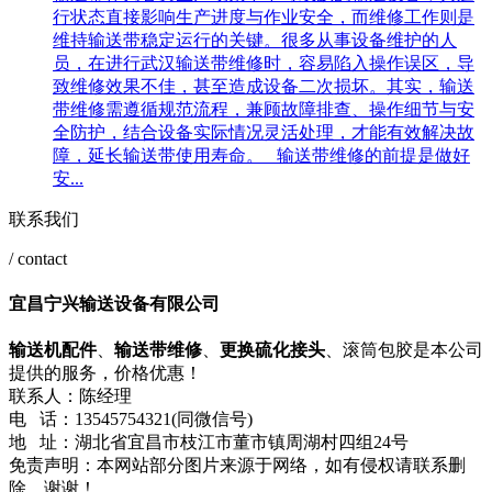
行状态直接影响生产进度与作业安全，而维修工作则是
维持输送带稳定运行的关键。很多从事设备维护的人
员，在进行武汉输送带维修时，容易陷入操作误区，导
致维修效果不佳，甚至造成设备二次损坏。其实，输送
带维修需遵循规范流程，兼顾故障排查、操作细节与安
全防护，结合设备实际情况灵活处理，才能有效解决故
障，延长输送带使用寿命。 输送带维修的前提是做好
安...
联系我们
/ contact
宜昌宁兴输送设备有限公司
输送机配件
、
输送带维修
、
更换硫化接头
、滚筒包胶是本公司
提供的服务，价格优惠！
联系人：陈经理
电 话：13545754321(同微信号)
地 址：湖北省宜昌市枝江市董市镇周湖村四组24号
免责声明：本网站部分图片来源于网络，如有侵权请联系删
除，谢谢！