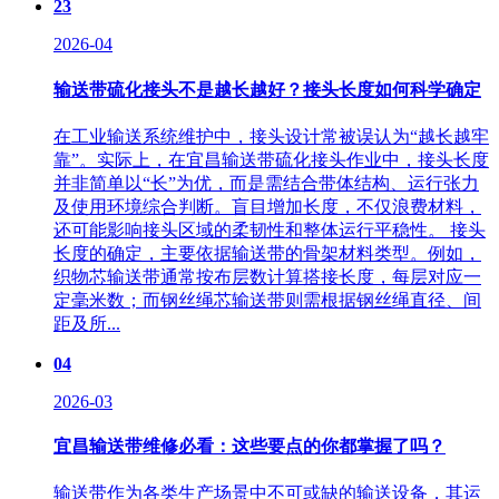
23
2026-04
输送带硫化接头不是越长越好？接头长度如何科学确定
在工业输送系统维护中，接头设计常被误认为“越长越牢
靠”。实际上，在宜昌输送带硫化接头作业中，接头长度
并非简单以“长”为优，而是需结合带体结构、运行张力
及使用环境综合判断。盲目增加长度，不仅浪费材料，
还可能影响接头区域的柔韧性和整体运行平稳性。 接头
长度的确定，主要依据输送带的骨架材料类型。例如，
织物芯输送带通常按布层数计算搭接长度，每层对应一
定毫米数；而钢丝绳芯输送带则需根据钢丝绳直径、间
距及所...
04
2026-03
宜昌输送带维修必看：这些要点的你都掌握了吗？
输送带作为各类生产场景中不可或缺的输送设备，其运