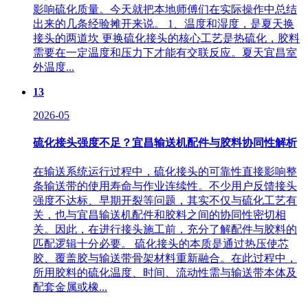
影响硫化质量。今天就把本地师傅们在实际操作中总结
出来的几条经验摊开来说。 1、温度和湿度，是夏天换
接头的两道坎 更换硫化接头的核心工艺是热硫化，胶料
需要在一定温度和压力下才能有交联反应。夏天宜昌室
外温度...
13
2026-05
硫化接头强度不足？宜昌输送机配件与胶料协同性解析
在输送系统运行过程中，硫化接头的可靠性直接影响整
条输送带的使用寿命与作业连续性。不少用户反馈接头
强度不达标、早期开裂等问题，其实不仅与硫化工艺有
关，也与宜昌输送机配件和胶料之间的协同性密切相
关。因此，在进行接头施工前，充分了解配件与胶料的
匹配逻辑十分必要。 硫化接头的本质是通过热压使芯
胶、覆盖胶与输送带骨架材料重新融合。在此过程中，
所用胶料的硫化温度、时间、流动性需与输送带本体及
配套金属或橡...